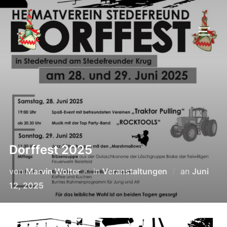
Dorffest 2025
von
Marvin Wolter
in
Veranstaltungen
an
Juni
12, 2025