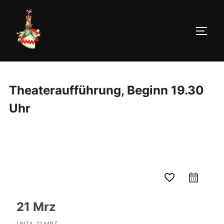
Zum
Inhalt
springen
SEIT
Theateraufführung, Beginn 19.30
Uhr
favorite_border
calendar_month
21 Mrz