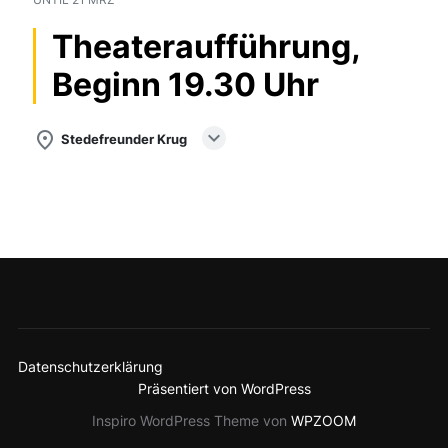
UNTIL
21 MRZ
Theateraufführung,
Beginn 19.30 Uhr
expand_more
place
Stedefreunder Krug
Datenschutzerklärung
Präsentiert von WordPress
Inspiro WordPress Theme von
WPZOOM