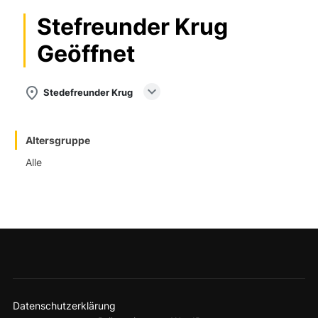
Stefreunder Krug
Geöffnet
expand_more
place
Stedefreunder Krug
Altersgruppe
Alle
Datenschutzerklärung