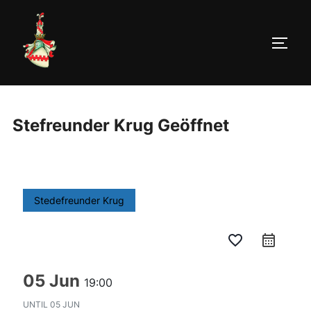
Zum
Inhalt
springen
SEIT
Stefreunder Krug Geöffnet
Stedefreunder Krug
favorite_border
calendar_month
05 Jun
19:00
UNTIL
05 JUN