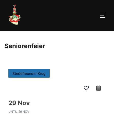
Zum
Inhalt
springen
SEIT
Seniorenfeier
Stedefreunder Krug
favorite_border
calendar_month
29 Nov
UNTIL
29 NOV