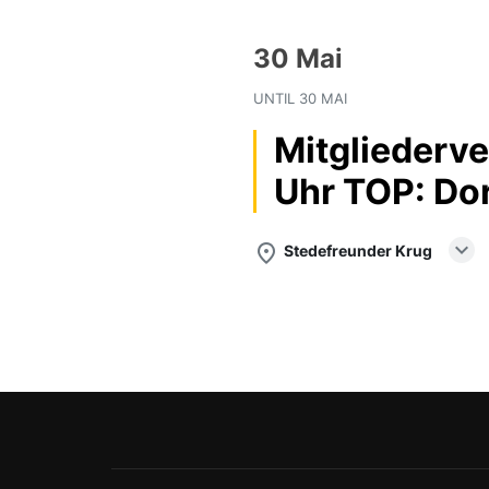
30 Mai
UNTIL
30 MAI
Mitgliederv
Uhr TOP: Dor
expand_more
place
Stedefreunder Krug