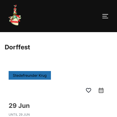
Zum
Inhalt
springen
SEIT
Dorffest
Stedefreunder Krug
favorite_border
calendar_month
29 Jun
UNTIL
29 JUN