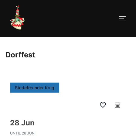
Zum
Inhalt
springen
SEIT
Dorffest
Stedefreunder Krug
favorite_border
calendar_month
28 Jun
UNTIL
28 JUN